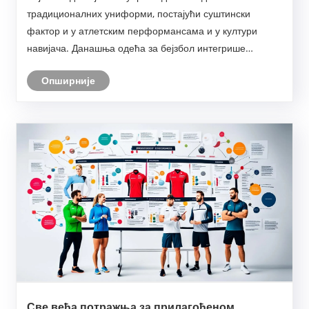
традиционалних униформи, постајући суштински
фактор и у атлетским перформансама и у култури
навијача. Данашња одећа за бејзбол интегрише
напредне тканине, ергономски дизајн и издржљивост,
Опширније
подједнако за професионалне спортисте, рекреативце
и ентузијасте.
Све већа потражња за прилагођеном