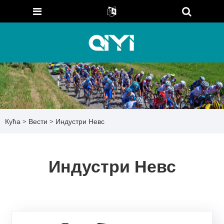
Кућа
>
Вести
> Индустри Невс
Индустри Невс