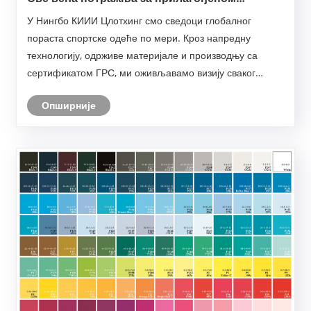
спортском одећом на глобалним тржиштима
У Нингбо КИИИ Цлотхинг смо сведоци глобалног
— КИИИ-јева перспектива
пораста спортске одеће по мери. Кроз напредну
технологију, одрживе материјале и производњу са
сертификатом ГРС, ми оживљавамо визију сваког
бренда са прецизношћу и страшћу.
Опширније