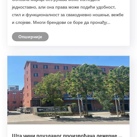
слојевитост у вашој гардероби?
једноставно, али она права може подићи удобност,
стил и функционалност за свакодневно ношење, вежбе
и слојеве. Многи брендови се боре да пронађу
добављача који балансира мекоћу, издржљивост и
Опширније
економичност. У овом чланку се испитује да ли КИИИ
мајица без рукав......
Шта чини поузданог произвођача лежерне и