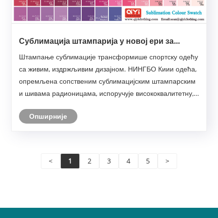
Сублимација штампарија у новој ери за
производњу спортске одеће
Штампање сублимације трансформише спортску одећу
са живим, издржљивим дизајном. НИНГБО Киии одећа,
опремљена сопственим сублимацијским штампарским
и шивама радионицама, испоручује висококвалитетну,
прилагодљиву и одрживу одећу за глобалне брендове
Опширније
спортске одеће.
<
1
2
3
4
5
>