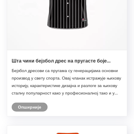
Шта чини бејзбол дрес на пругасте боје
безвременским комадом спортске одеће
Бејзбол дресови са пругама су генерацијама основни
производ у свету спорта. Овај чланак истражује њихову
историју, карактеристике дизајна и разлоге за њихову
сталну популарност како у професионалној тако и у
лежерној одећи. Са увидом у најбоље начине да их
Опширније
стилизујете и одржите њихову привлачност, о......