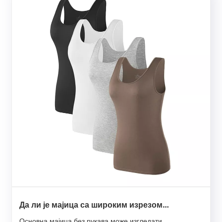
Да ли је мајица са широким изрезом
најсвестранији и најудобнији комад за
Основна мајица без рукава може изгледати