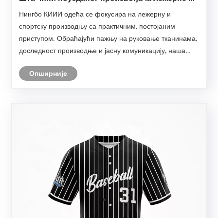
спортске одеће на данашњем тржишту
Нингбо КИИИ одећа се фокусира на лежерну и
спортску производњу са практичним, постојаним
приступом. Обраћајући пажњу на руковање тканинама,
доследност производње и јасну комуникацију, наша
фабрика подржава брендове у управљању
Опширније
променљивим потребама тржишта и испоручивању
поузданих производа током вр......