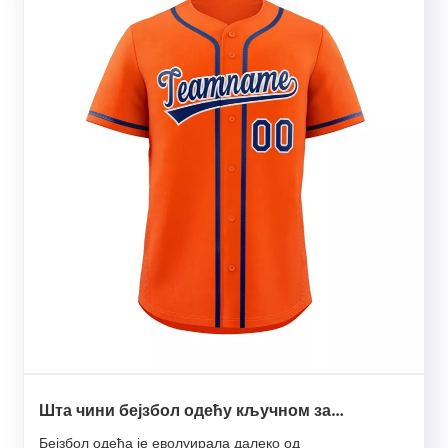
Шта чини бејзбол одећу кључном за
перформансе и удобност?
Бејзбол одећа је еволуирала далеко од