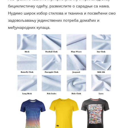
бициклистичку одећу, размислите о сарадњи са нама.
Нудимо широк избор стилова и тканина и посвећени смо
задовољавању јединствених потреба домаћих и
међународних купаца.