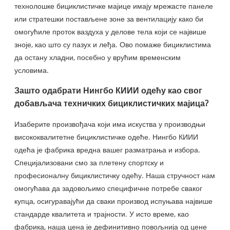
технолошке бициклистичке мајице имају мрежасте панеле
или стратешки постављене зоне за вентилацију како би
омогућиле проток ваздуха у делове тела који се највише
зноје, као што су пазух и леђа. Ово помаже бициклистима
да остану хладни, посебно у врућим временским
условима.
Зашто одабрати Нингбо КИИИ одећу као свог
добављача техничких бициклистичких мајица?
Изаберите произвођача који има искуства у производњи
висококвалитетне бициклистичке одеће. Нингбо КИИИ
одећа је фабрика вредна вашег разматрања и избора.
Специјализовани смо за плетену спортску и
професионалну бициклистичку одећу. Наша стручност нам
омогућава да задовољимо специфичне потребе сваког
купца, осигуравајући да сваки производ испуњава највише
стандарде квалитета и трајности. У исто време, као
фабрика, наша цена је дефинитивно повољнија од цене