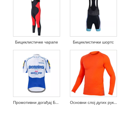
Бициклистичке чарапе
Бициклистички шортс
Промотивни догађај Бициклистички дрес
Основни слој дугих рукава