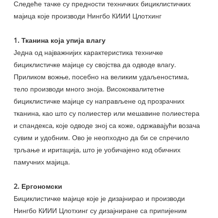
Следеће тачке су предности техничких бициклистичких
мајица које производи Нингбо КИИИ Цлотхинг
1. Тканина која упија влагу
Једна од најважнијих карактеристика техничке
бициклистичке мајице су својства да одводе влагу.
Приликом вожње, посебно на великим удаљеностима,
тело производи много зноја. Висококвалитетне
бициклистичке мајице су направљене од прозрачних
тканина, као што су полиестер или мешавине полиестера
и спандекса, које одводе зној са коже, одржавајући возача
сувим и удобним. Ово је неопходно да би се спречило
трљање и иритација, што је уобичајено код обичних
памучних мајица.
2. Ергономски
Бициклистичке мајице које је дизајнирао и производи
Нингбо КИИИ Цлотхинг су дизајниране са припијеним