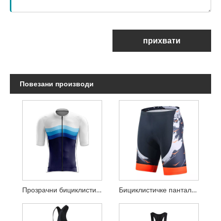
прихвати
Повезани производи
Прозрачни бициклистички дрес
Бициклистичке панталоне