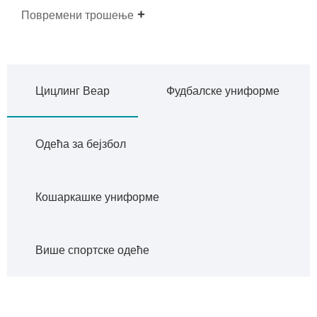
Повремени трошење
Цицлинг Веар
Фудбалске униформе
Одећа за бејзбол
Кошаркашке униформе
Више спортске одеће