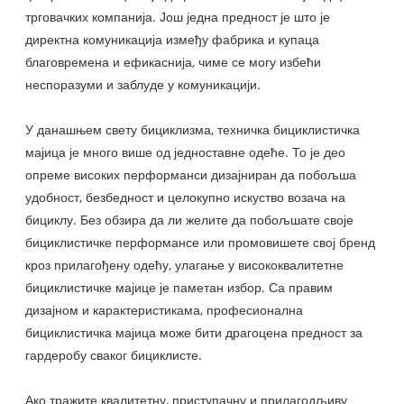
трговачких компанија. Још једна предност је што је
директна комуникација између фабрика и купаца
благовремена и ефикаснија, чиме се могу избећи
неспоразуми и заблуде у комуникацији.
У данашњем свету бициклизма, техничка бициклистичка
мајица је много више од једноставне одеће. То је део
опреме високих перформанси дизајниран да побољша
удобност, безбедност и целокупно искуство возача на
бициклу. Без обзира да ли желите да побољшате своје
бициклистичке перформансе или промовишете свој бренд
кроз прилагођену одећу, улагање у висококвалитетне
бициклистичке мајице је паметан избор. Са правим
дизајном и карактеристикама, професионална
бициклистичка мајица може бити драгоцена предност за
гардеробу сваког бициклисте.
Ако тражите квалитетну, приступачну и прилагодљиву