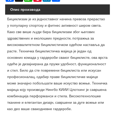
Опис производа
Бициклизам је из једноставног начина превоза прерастао
у популарну спортску и фитнес активност широм света.
Како све више људи бира бициклизам због његових
здравствених и еколошких предности, потражња за
висококвалитетном бициклистичком одећом наставља да
расте. Техничка бициклистичка мајица је један од
основних комада у гардероби сваког бициклисте, ова врста
одеће је дизајнирана да пружи удобност, функционалност
и стил. Било да сте повремени бициклиста или искусан
професионалац, одабир праве бициклистичке мајице
може значајно побољшати ваше искуство вожње. Техничка
мајица коју производи Нингбо КИИИ Цлотхинг је савршена
комбинација перформанси и стила. Високотехнолошке
тканине и елегантан дизајн, савршени за дуге вожње или
као део ваше свакодневне гардеробе.