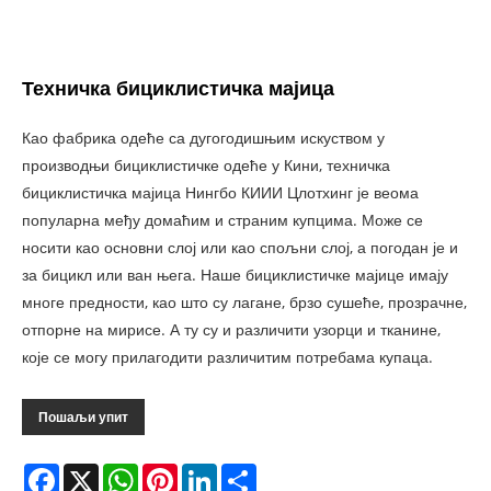
Техничка бициклистичка мајица
Као фабрика одеће са дугогодишњим искуством у
производњи бициклистичке одеће у Кини, техничка
бициклистичка мајица Нингбо КИИИ Цлотхинг је веома
популарна међу домаћим и страним купцима. Може се
носити као основни слој или као спољни слој, а погодан је и
за бицикл или ван њега. Наше бициклистичке мајице имају
многе предности, као што су лагане, брзо сушеће, прозрачне,
отпорне на мирисе. А ту су и различити узорци и тканине,
које се могу прилагодити различитим потребама купаца.
Пошаљи упит
Facebook
X
WhatsApp
Pinterest
LinkedIn
Share