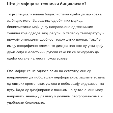
Шта је мајица за технички бициклизам?
То је специјализована бициклистичка одећа дизајнирана
за бициклисте. За разлику од обичних мајица,
бициклистичке мајице су направљене од техничких
тканина које одводе зној, регулишу телесну температуру и
пружају оптималну удобност током дугих вожњи. Такође
имају специфичне елементе дизајна као што су уски крој,
дужи леђа и еластични рубови како би се осигурало да
одећа остане на месту током вожње.
Ове мајице се не односе само на естетику; они су
направљени да побољшају перформансе, заштите возача
од оштрих временских услова и побољшају видљивост на
путу. Када су дизајнирани с пажњом на детаље, они могу
направити значајну разлику у укупним перформансама и
удобности бициклисте.