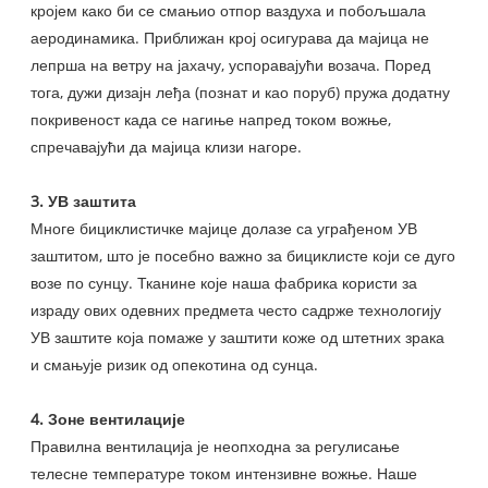
кројем како би се смањио отпор ваздуха и побољшала
аеродинамика. Приближан крој осигурава да мајица не
лепрша на ветру на јахачу, успоравајући возача. Поред
тога, дужи дизајн леђа (познат и као поруб) пружа додатну
покривеност када се нагиње напред током вожње,
спречавајући да мајица клизи нагоре.
3. УВ заштита
Многе бициклистичке мајице долазе са уграђеном УВ
заштитом, што је посебно важно за бициклисте који се дуго
возе по сунцу. Тканине које наша фабрика користи за
израду ових одевних предмета често садрже технологију
УВ заштите која помаже у заштити коже од штетних зрака
и смањује ризик од опекотина од сунца.
4. Зоне вентилације
Правилна вентилација је неопходна за регулисање
телесне температуре током интензивне вожње. Наше