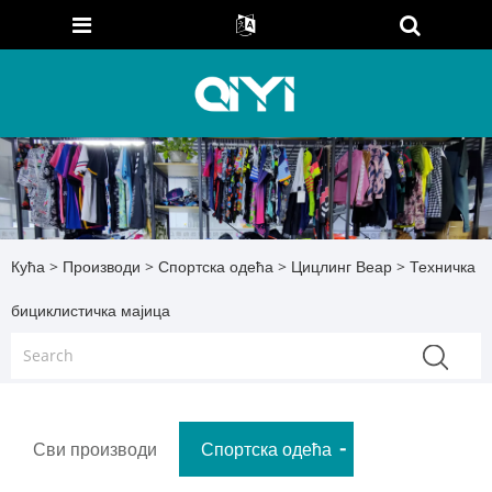
Кућа
>
Производи
>
Спортска одећа
>
Цицлинг Веар
> Техничка
бициклистичка мајица
Сви производи
Спортска одећа