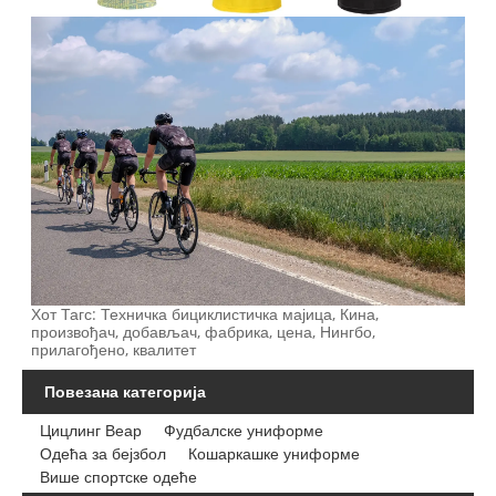
Хот Тагс: Техничка бициклистичка мајица, Кина,
произвођач, добављач, фабрика, цена, Нингбо,
прилагођено, квалитет
Повезана категорија
Цицлинг Веар
Фудбалске униформе
Одећа за бејзбол
Кошаркашке униформе
Више спортске одеће